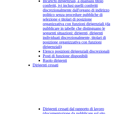
Incarichi dirigenziali, a qualsiasi titolo
conferiti, ivi inclusi quelli conferiti
discrezionalmente dall'organo di indirizzo
politico senza procedure pubbliche di
selezione e titolari di posizione
organizzativa con funzioni dirigenziali (da
pubblicare in tabelle che distinguano le
seguenti situazioni: dirigenti, dirigenti
individuati discrezionalmente, titolari di
posizione organizzativa con funzioni
dirigenziali)
Elenco posizioni dirigenziali discrezionali
Posti di funzione disponibili
Ruolo dirigenti
Dirigenti cessati
Dirigenti cessati dal rapporto di lavoro
(documentazione da pubblicare sul sito