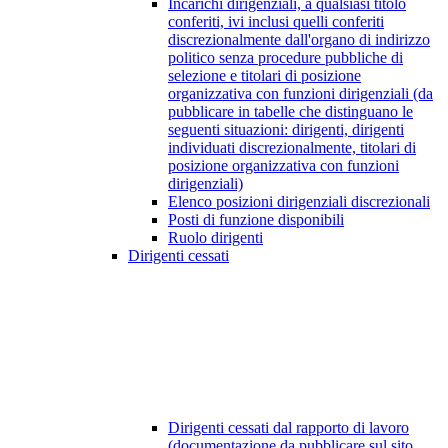
Incarichi dirigenziali, a qualsiasi titolo
conferiti, ivi inclusi quelli conferiti
discrezionalmente dall'organo di indirizzo
politico senza procedure pubbliche di
selezione e titolari di posizione
organizzativa con funzioni dirigenziali (da
pubblicare in tabelle che distinguano le
seguenti situazioni: dirigenti, dirigenti
individuati discrezionalmente, titolari di
posizione organizzativa con funzioni
dirigenziali)
Elenco posizioni dirigenziali discrezionali
Posti di funzione disponibili
Ruolo dirigenti
Dirigenti cessati
Dirigenti cessati dal rapporto di lavoro
(documentazione da pubblicare sul sito