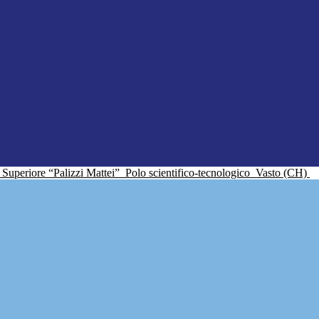
ne Superiore “Palizzi Mattei”
Polo scientifico-tecnologico
Vasto (CH)