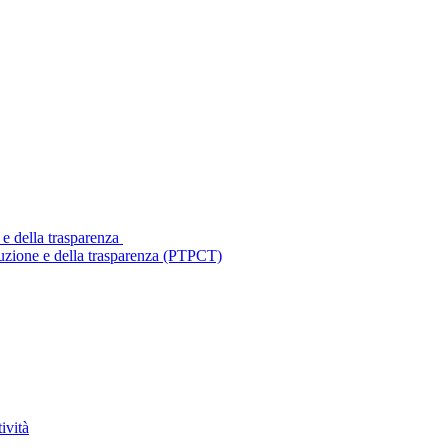
 e della trasparenza
ruzione e della trasparenza (PTPCT)
ività