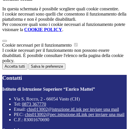
In questa schermata è possibile scegliere quali cookie consentire.
I cookie necessari sono quelli che consentono il funzionamento della
piattaforma e non è possibile disabilitarli.
Per conoscere quali sono i cookie necessari al funzionamento potete
visionare la
COOKIE POLICY
.
Cookie necessari per il funzionamento
I cookie necessari per il funzionamento non possono essere
disabilitati. È possibile consultare l'elenco nella pagina della cookie
policy.
Accetta tutti
Salva le preferenze
Contatti
Istituto di Istruzione Superiore “Enrico Mattei”
Via S. Rocco, 2 - 66054 Vasto (CH)
Tel:
0873 367770
Email:
chis013002@istruzione.it
Link per inviare una mail
PEC:
chis013002@pec.istruzione.it
Link per inviare una mail
C.F.: 83001670690