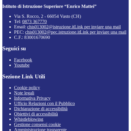
Istituto di Istruzione Superiore “Enrico Mattei”
Via S. Rocco, 2 - 66054 Vasto (CH)
Tel:
0873 367770
Email:
chis013002@istruzione.it
Link per inviare una mail
PEC:
chis013002@pec.istruzione.it
Link per inviare una mail
C.F.: 83001670690
Seguici su
Facebook
Youtube
Sezione Link Utili
Cookie policy
Note legali
Informativa Privacy
Ufficio Relazioni con il Pubblico
Dichiarazione di accessibilità
Obiettivi di accessibilità
Whistleblowing
Gestione consensi cookie
Amministrazione trasparente