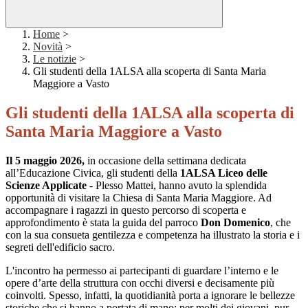
Home
>
Novità
>
Le notizie
>
Gli studenti della 1ALSA alla scoperta di Santa Maria
Maggiore a Vasto
Gli studenti della 1ALSA alla scoperta di
Santa Maria Maggiore a Vasto
Il 5 maggio 2026,
in occasione della settimana dedicata
all’Educazione Civica, gli studenti della
1ALSA Liceo delle
Scienze Applicate
- Plesso Mattei, hanno avuto la splendida
opportunità di visitare la Chiesa di Santa Maria Maggiore. Ad
accompagnare i ragazzi in questo percorso di scoperta e
approfondimento è stata la guida del parroco
Don Domenico
, che
con la sua consueta gentilezza e competenza ha illustrato la storia e i
segreti dell'edificio sacro.
L'incontro ha permesso ai partecipanti di guardare l’interno e le
opere d’arte della struttura con occhi diversi e decisamente più
coinvolti. Spesso, infatti, la quotidianità porta a ignorare le bellezze
storiche che si hanno a portata di mano: per molti dei giovani, pur