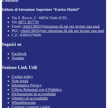
Contatti
Istituto di Istruzione Superiore “Enrico Mattei”
Via S. Rocco, 2 - 66054 Vasto (CH)
Tel:
0873 367770
Email:
chis013002@istruzione.it
Link per inviare una mail
PEC:
chis013002@pec.istruzione.it
Link per inviare una mail
C.F.: 83001670690
Seguici su
Facebook
Youtube
Sezione Link Utili
Cookie policy
Note legali
Informativa Privacy
Ufficio Relazioni con il Pubblico
Dichiarazione di accessibilità
Obiettivi di accessibilità
Whistleblowing
Gestione consensi cookie