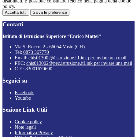
disabilitati. È possibile consultare l'elenco nella pagina della cookie
policy.
Accetta tutti
Salva le preferenze
Contatti
Istituto di Istruzione Superiore “Enrico Mattei”
Via S. Rocco, 2 - 66054 Vasto (CH)
Tel:
0873 367770
Email:
chis013002@istruzione.it
Link per inviare una mail
PEC:
chis013002@pec.istruzione.it
Link per inviare una mail
C.F.: 83001670690
Seguici su
Facebook
Youtube
Sezione Link Utili
Cookie policy
Note legali
Informativa Privacy