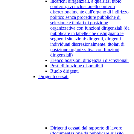
Incarichi dirigenziali, a qualsiasi titolo
conferiti, ivi inclusi quelli conferiti
discrezionalmente dall'organo di indirizzo
politico senza procedure pubbliche di
selezione e titolari di posizione
organizzativa con funzioni dirigenziali (da
pubblicare in tabelle che distinguano le
seguenti situazioni: dirigenti, dirigenti
individuati discrezionalmente, titolari di
posizione organizzativa con funzioni
dirigenziali)
Elenco posizioni dirigenziali discrezionali
Posti di funzione disponibili
Ruolo dirigenti
Dirigenti cessati
Dirigenti cessati dal rapporto di lavoro
(documentazione da pubblicare sul sito