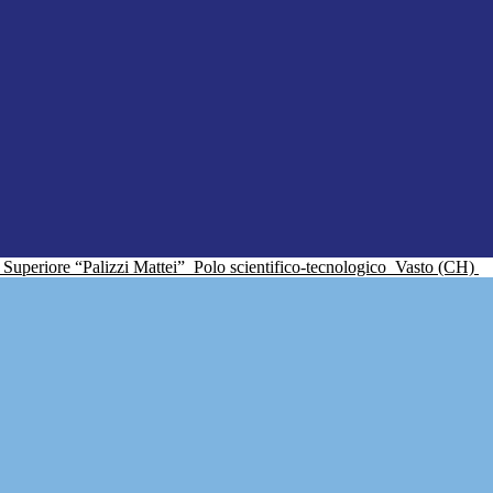
ne Superiore “Palizzi Mattei”
Polo scientifico-tecnologico
Vasto (CH)