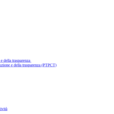
 e della trasparenza
ruzione e della trasparenza (PTPCT)
ività