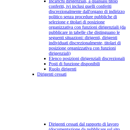
Incarichi dirigenziali, a qualsiasi titolo
conferiti, ivi inclusi quelli conferiti
discrezionalmente dall'organo di indirizzo
politico senza procedure pubbliche di
selezione e titolari di posizione
organizzativa con funzioni dirigenziali (da
pubblicare in tabelle che distinguano le
seguenti situazioni: dirigenti, dirigenti
individuati discrezionalmente, titolari di
posizione organizzativa con funzioni
dirigenziali)
Elenco posizioni dirigenziali discrezionali
Posti di funzione disponibili
Ruolo dirigenti
Dirigenti cessati
Dirigenti cessati dal rapporto di lavoro
(documentazione da pubblicare sul sito