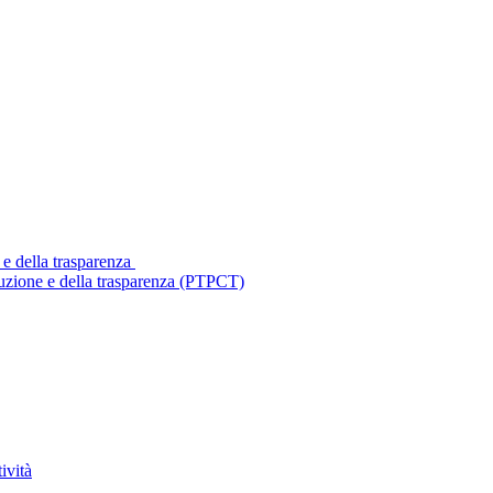
 e della trasparenza
ruzione e della trasparenza (PTPCT)
ività