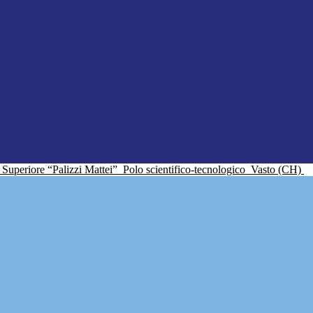
ne Superiore “Palizzi Mattei”
Polo scientifico-tecnologico
Vasto (CH)