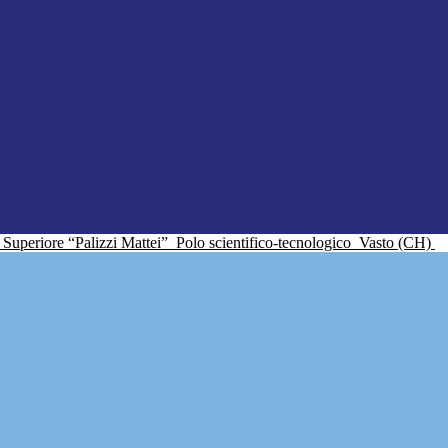
ne Superiore “Palizzi Mattei”
Polo scientifico-tecnologico
Vasto (CH)