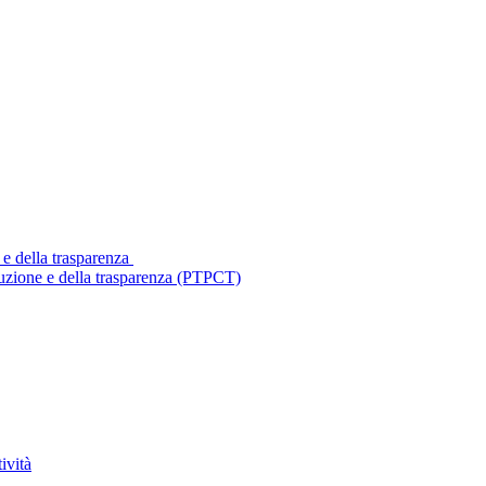
 e della trasparenza
ruzione e della trasparenza (PTPCT)
ività