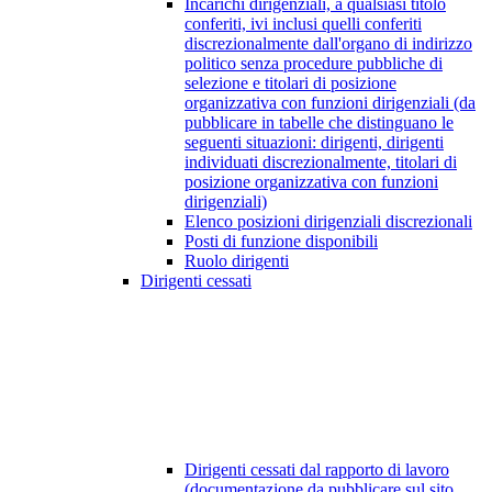
Incarichi dirigenziali, a qualsiasi titolo
conferiti, ivi inclusi quelli conferiti
discrezionalmente dall'organo di indirizzo
politico senza procedure pubbliche di
selezione e titolari di posizione
organizzativa con funzioni dirigenziali (da
pubblicare in tabelle che distinguano le
seguenti situazioni: dirigenti, dirigenti
individuati discrezionalmente, titolari di
posizione organizzativa con funzioni
dirigenziali)
Elenco posizioni dirigenziali discrezionali
Posti di funzione disponibili
Ruolo dirigenti
Dirigenti cessati
Dirigenti cessati dal rapporto di lavoro
(documentazione da pubblicare sul sito