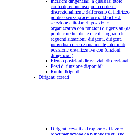
Incarichi dirigenziali, a qualsiasi titolo
conferiti, ivi inclusi quelli conferiti
discrezionalmente dall'organo di indirizzo
politico senza procedure pubbliche di
selezione e titolari di posizione
organizzativa con funzioni dirigenziali (da
pubblicare in tabelle che distinguano le
seguenti situazioni: dirigenti, dirigenti
individuati discrezionalmente, titolari di
posizione organizzativa con funzioni
dirigenziali)
Elenco posizioni dirigenziali discrezionali
Posti di funzione disponibili
Ruolo dirigenti
Dirigenti cessati
Dirigenti cessati dal rapporto di lavoro
(documentazione da pubblicare sul sito