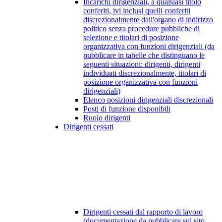
Incarichi dirigenziali, a qualsiasi titolo
conferiti, ivi inclusi quelli conferiti
discrezionalmente dall'organo di indirizzo
politico senza procedure pubbliche di
selezione e titolari di posizione
organizzativa con funzioni dirigenziali (da
pubblicare in tabelle che distinguano le
seguenti situazioni: dirigenti, dirigenti
individuati discrezionalmente, titolari di
posizione organizzativa con funzioni
dirigenziali)
Elenco posizioni dirigenziali discrezionali
Posti di funzione disponibili
Ruolo dirigenti
Dirigenti cessati
Dirigenti cessati dal rapporto di lavoro
(documentazione da pubblicare sul sito