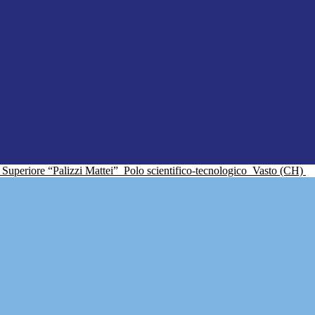
ne Superiore “Palizzi Mattei”
Polo scientifico-tecnologico
Vasto (CH)