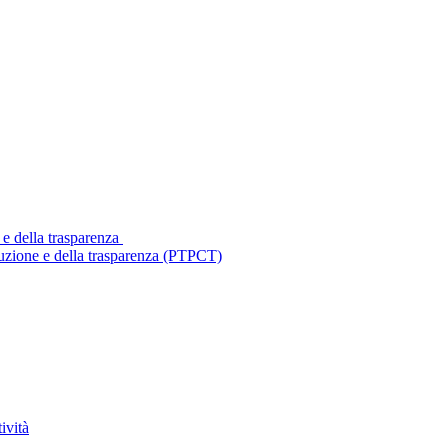
 e della trasparenza
ruzione e della trasparenza (PTPCT)
ività