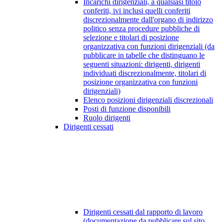
Incarichi dirigenziali, a qualsiasi titolo
conferiti, ivi inclusi quelli conferiti
discrezionalmente dall'organo di indirizzo
politico senza procedure pubbliche di
selezione e titolari di posizione
organizzativa con funzioni dirigenziali (da
pubblicare in tabelle che distinguano le
seguenti situazioni: dirigenti, dirigenti
individuati discrezionalmente, titolari di
posizione organizzativa con funzioni
dirigenziali)
Elenco posizioni dirigenziali discrezionali
Posti di funzione disponibili
Ruolo dirigenti
Dirigenti cessati
Dirigenti cessati dal rapporto di lavoro
(documentazione da pubblicare sul sito