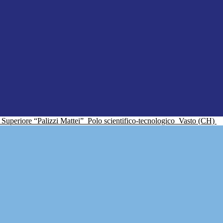
ne Superiore “Palizzi Mattei”
Polo scientifico-tecnologico
Vasto (CH)