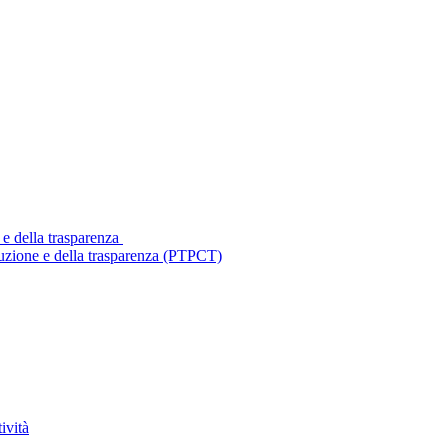
 e della trasparenza
ruzione e della trasparenza (PTPCT)
ività