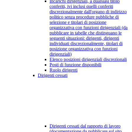
Incarichi dirigenziali, a qualsiasi titolo
conferiti, ivi inclusi quelli conferiti
discrezionalmente dall'organo di indirizzo
politico senza procedure pubbliche di
selezione e titolari di posizione
organizzativa con funzioni dirigenziali (da
pubblicare in tabelle che distinguano le
seguenti situazioni: dirigenti, dirigenti
individuati discrezionalmente, titolari di
posizione organizzativa con funzioni
dirigenziali)
Elenco posizioni dirigenziali discrezionali
Posti di funzione disponibili
Ruolo dirigenti
Dirigenti cessati
Dirigenti cessati dal rapporto di lavoro
(documentazione da pubblicare sul sito