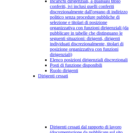
Incarichi dirigenziali, a qualsiasi titolo
conferiti, ivi inclusi quelli conferiti
discrezionalmente dall'organo di indirizzo
politico senza procedure pubbliche di
selezione e titolari di posizione
organizzativa con funzioni dirigenziali (da
pubblicare in tabelle che distinguano le
seguenti situazioni: dirigenti, dirigenti
individuati discrezionalmente, titolari di
posizione organizzativa con funzioni
dirigenziali)
Elenco posizioni dirigenziali discrezionali
Posti di funzione disponibili
Ruolo dirigenti
Dirigenti cessati
Dirigenti cessati dal rapporto di lavoro
(documentazione da pubblicare sul sito