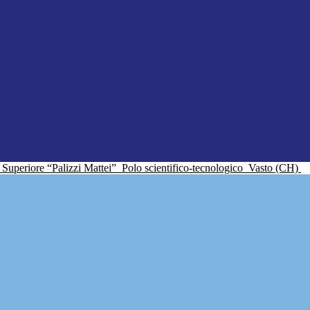
ne Superiore “Palizzi Mattei”
Polo scientifico-tecnologico
Vasto (CH)