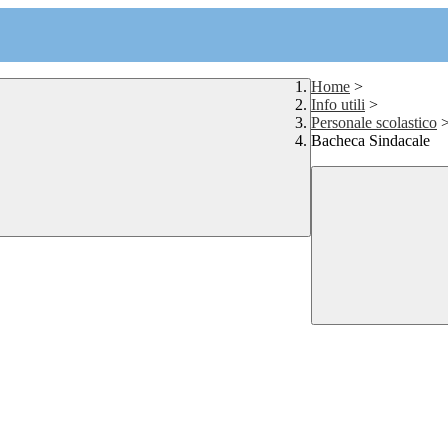
Home
>
Info utili
>
Personale scolastico
Bacheca Sindacale