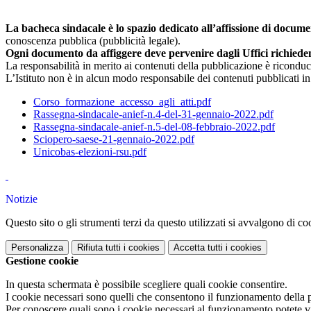
La bacheca sindacale è lo spazio dedicato all’affissione di docum
conoscenza pubblica (pubblicità legale).
Ogni documento da affiggere deve pervenire dagli Uffici richieden
La responsabilità in merito ai contenuti della pubblicazione è riconduci
L’Istituto non è in alcun modo responsabile dei contenuti pubblicati i
Corso_formazione_accesso_agli_atti.pdf
Rassegna-sindacale-anief-n.4-del-31-gennaio-2022.pdf
Rassegna-sindacale-anief-n.5-del-08-febbraio-2022.pdf
Sciopero-saese-21-gennaio-2022.pdf
Unicobas-elezioni-rsu.pdf
Notizie
Questo sito o gli strumenti terzi da questo utilizzati si avvalgono di coo
Personalizza
Rifiuta tutti
i cookies
Accetta tutti
i cookies
Gestione cookie
In questa schermata è possibile scegliere quali cookie consentire.
I cookie necessari sono quelli che consentono il funzionamento della pi
Per conoscere quali sono i cookie necessari al funzionamento potete v