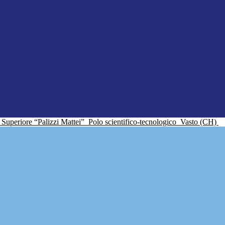
ne Superiore “Palizzi Mattei”
Polo scientifico-tecnologico
Vasto (CH)