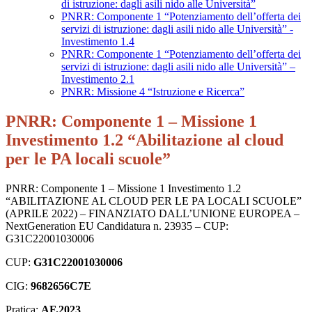
di istruzione: dagli asili nido alle Università”
PNRR: Componente 1 “Potenziamento dell’offerta dei
servizi di istruzione: dagli asili nido alle Università” -
Investimento 1.4
PNRR: Componente 1 “Potenziamento dell’offerta dei
servizi di istruzione: dagli asili nido alle Università” –
Investimento 2.1
PNRR: Missione 4 “Istruzione e Ricerca”
PNRR: Componente 1 – Missione 1
Investimento 1.2 “Abilitazione al cloud
per le PA locali scuole”
PNRR: Componente 1 – Missione 1 Investimento 1.2
“ABILITAZIONE AL CLOUD PER LE PA LOCALI SCUOLE”
(APRILE 2022) – FINANZIATO DALL’UNIONE EUROPEA –
NextGeneration EU Candidatura n. 23935 – CUP:
G31C22001030006
CUP:
G31C22001030006
CIG:
9682656C7E
Pratica:
AF.2023