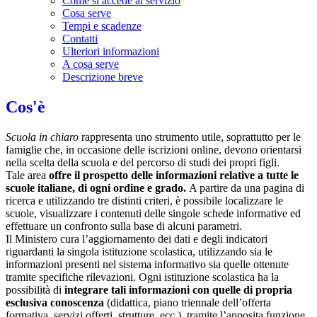
Come si accede al servizio
Cosa serve
Tempi e scadenze
Contatti
Ulteriori informazioni
A cosa serve
Descrizione breve
Cos'è
Scuola in chiaro
rappresenta uno strumento utile, soprattutto per le
famiglie che, in occasione delle iscrizioni online, devono orientarsi
nella scelta della scuola e del percorso di studi dei propri figli.
Tale area
offre il prospetto delle informazioni relative a tutte le
scuole italiane, di ogni ordine e grado.
A partire da una pagina di
ricerca e utilizzando tre distinti criteri, è possibile localizzare le
scuole, visualizzare i contenuti delle singole schede informative ed
effettuare un confronto sulla base di alcuni parametri.
Il Ministero cura l’aggiornamento dei dati e degli indicatori
riguardanti la singola istituzione scolastica, utilizzando sia le
informazioni presenti nel sistema informativo sia quelle ottenute
tramite specifiche rilevazioni.
Ogni istituzione scolastica ha la
possibilità di
integrare tali informazioni con quelle di propria
esclusiva conoscenza
(didattica, piano triennale dell’offerta
formativa, servizi offerti, strutture, ecc.), tramite l’apposita funzione