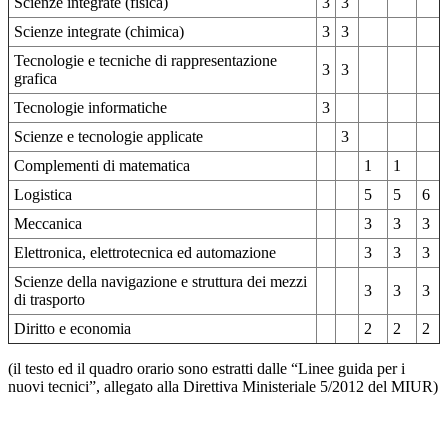
Scienze integrate (fisica)
3
3
Scienze integrate (chimica)
3
3
Tecnologie e tecniche di rappresentazione
3
3
grafica
Tecnologie informatiche
3
Scienze e tecnologie applicate
3
Complementi di matematica
1
1
Logistica
5
5
6
Meccanica
3
3
3
Elettronica, elettrotecnica ed automazione
3
3
3
Scienze della navigazione e struttura dei mezzi
3
3
3
di trasporto
Diritto e economia
2
2
2
(il testo ed il quadro orario sono estratti dalle “Linee guida per i
nuovi tecnici”, allegato alla Direttiva Ministeriale 5/2012 del MIUR)