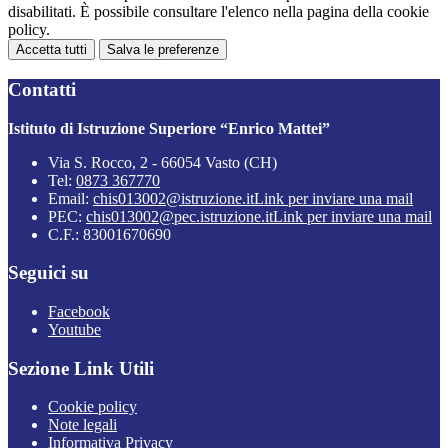
disabilitati. È possibile consultare l'elenco nella pagina della cookie
policy.
Accetta tutti
Salva le preferenze
Contatti
Istituto di Istruzione Superiore “Enrico Mattei”
Via S. Rocco, 2 - 66054 Vasto (CH)
Tel:
0873 367770
Email:
chis013002@istruzione.it
Link per inviare una mail
PEC:
chis013002@pec.istruzione.it
Link per inviare una mail
C.F.: 83001670690
Seguici su
Facebook
Youtube
Sezione Link Utili
Cookie policy
Note legali
Informativa Privacy