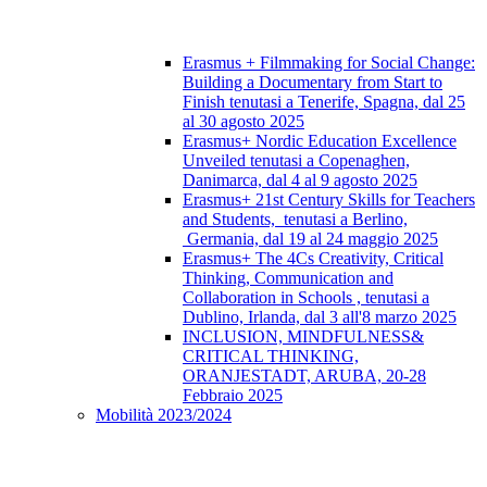
Erasmus + Filmmaking for Social Change:
Building a Documentary from Start to
Finish tenutasi a Tenerife, Spagna, dal 25
al 30 agosto 2025
Erasmus+ Nordic Education Excellence
Unveiled tenutasi a Copenaghen,
Danimarca, dal 4 al 9 agosto 2025
Erasmus+ 21st Century Skills for Teachers
and Students, tenutasi a Berlino,
Germania, dal 19 al 24 maggio 2025
Erasmus+ The 4Cs Creativity, Critical
Thinking, Communication and
Collaboration in Schools , tenutasi a
Dublino, Irlanda, dal 3 all'8 marzo 2025
INCLUSION, MINDFULNESS&
CRITICAL THINKING,
ORANJESTADT, ARUBA, 20-28
Febbraio 2025
Mobilità 2023/2024