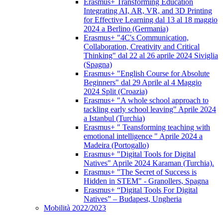
Erasmus+ Transforming Education
Integrating AI, AR, VR, and 3D Printing
for Effective Learning dal 13 al 18 maggio
2024 a Berlino (Germania)
Erasmus+ "4C's Communication,
Collaboration, Creativity and Critical
Thinking" dal 22 al 26 aprile 2024 Siviglia
(Spagna)
Erasmus+ "English Course for Absolute
Beginners" dal 29 Aprile al 4 Maggio
2024 Split (Croazia)
Erasmus+ "A whole school approach to
tackling early school leaving" Aprile 2024
a Istanbul (Turchia)
Erasmus+ " Teansforming teaching with
emotional intelligence " Aprile 2024 a
Madeira (Portogallo)
Erasmus+ "Digital Tools for Digital
Natives" Aprile 2024 Karaman (Turchia).
Erasmus+ "The Secret of Success is
Hidden in STEM" - Granollers, Spagna
Erasmus+ “Digital Tools For Digital
Natives” – Budapest, Ungheria
Mobilità 2022/2023