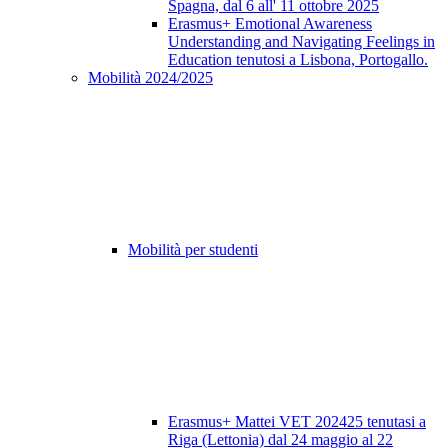
Spagna, dal 6 all' 11 ottobre 2025
Erasmus+ Emotional Awareness
Understanding and Navigating Feelings in
Education tenutosi a Lisbona, Portogallo.
Mobilità 2024/2025
Mobilità per studenti
Erasmus+ Mattei VET 202425 tenutasi a
Riga (Lettonia) dal 24 maggio al 22