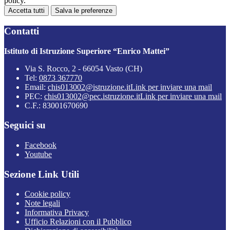
policy.
Accetta tutti
Salva le preferenze
Contatti
Istituto di Istruzione Superiore “Enrico Mattei”
Via S. Rocco, 2 - 66054 Vasto (CH)
Tel:
0873 367770
Email:
chis013002@istruzione.it
Link per inviare una mail
PEC:
chis013002@pec.istruzione.it
Link per inviare una mail
C.F.: 83001670690
Seguici su
Facebook
Youtube
Sezione Link Utili
Cookie policy
Note legali
Informativa Privacy
Ufficio Relazioni con il Pubblico