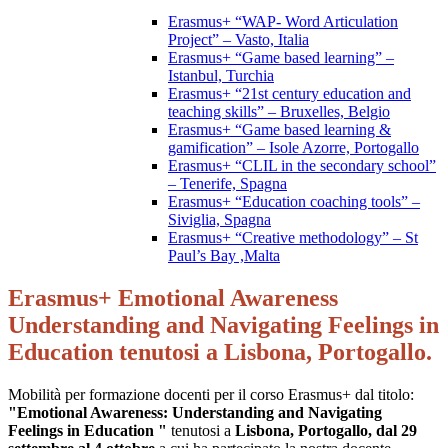
Erasmus+ “WAP- Word Articulation
Project” – Vasto, Italia
Erasmus+ “Game based learning” –
Istanbul, Turchia
Erasmus+ “21st century education and
teaching skills” – Bruxelles, Belgio
Erasmus+ “Game based learning &
gamification” – Isole Azorre, Portogallo
Erasmus+ “CLIL in the secondary school”
– Tenerife, Spagna
Erasmus+ “Education coaching tools” –
Siviglia, Spagna
Erasmus+ “Creative methodology” – St
Paul’s Bay ,Malta
Erasmus+ Emotional Awareness
Understanding and Navigating Feelings in
Education tenutosi a Lisbona, Portogallo.
Mobilità per formazione docenti per il corso Erasmus+ dal titolo:
"Emotional Awareness: Understanding and Navigating
Feelings in Education "
tenutosi a
Lisbona, Portogallo, dal 29