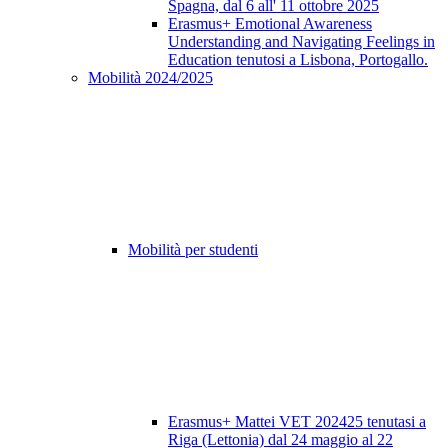
Spagna, dal 6 all' 11 ottobre 2025
Erasmus+ Emotional Awareness
Understanding and Navigating Feelings in
Education tenutosi a Lisbona, Portogallo.
Mobilità 2024/2025
Mobilità per studenti
Erasmus+ Mattei VET 202425 tenutasi a
Riga (Lettonia) dal 24 maggio al 22