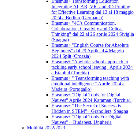
Erasmus+ Transforming Education
Integrating AI, AR, VR, and 3D Printing
for Effective Learning dal 13 al 18 maggio
2024 a Berlino (Germania)
Erasmus+ "4C's Communication,
Collaboration, Creativity and Critical
Thinking" dal 22 al 26 aprile 2024 Siviglia
(Spagna)
Erasmus+ "English Course for Absolute
Beginners" dal 29 Aprile al 4 Maggio
2024 Split (Croazia)
Erasmus+ "A whole school approach to
tackling early school leaving" Aprile 2024
a Istanbul (Turchia)
Erasmus+ " Teansforming teaching with
emotional intelligence " Aprile 2024 a
Madeira (Portogallo)
Erasmus+ "Digital Tools for Digital
Natives" Aprile 2024 Karaman (Turchia).
Erasmus+ "The Secret of Success is
Hidden in STEM" - Granollers, Spagna
Erasmus+ “Digital Tools For Digital
Natives” – Budapest, Ungheria
Mobilità 2022/2023