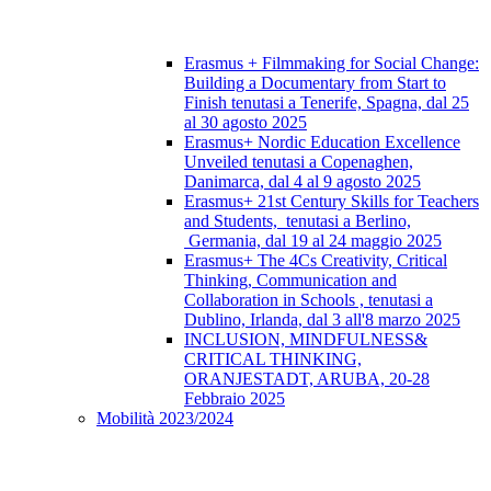
Erasmus + Filmmaking for Social Change:
Building a Documentary from Start to
Finish tenutasi a Tenerife, Spagna, dal 25
al 30 agosto 2025
Erasmus+ Nordic Education Excellence
Unveiled tenutasi a Copenaghen,
Danimarca, dal 4 al 9 agosto 2025
Erasmus+ 21st Century Skills for Teachers
and Students, tenutasi a Berlino,
Germania, dal 19 al 24 maggio 2025
Erasmus+ The 4Cs Creativity, Critical
Thinking, Communication and
Collaboration in Schools , tenutasi a
Dublino, Irlanda, dal 3 all'8 marzo 2025
INCLUSION, MINDFULNESS&
CRITICAL THINKING,
ORANJESTADT, ARUBA, 20-28
Febbraio 2025
Mobilità 2023/2024