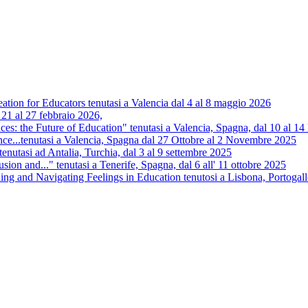
tion for Educators tenutasi a Valencia dal 4 al 8 maggio 2026
 21 al 27 febbraio 2026,
s: the Future of Education" tenutasi a Valencia, Spagna, dal 10 al 
nce...tenutasi a Valencia, Spagna dal 27 Ottobre al 2 Novembre 2025
.tenutasi ad Antalia, Turchia, dal 3 al 9 settembre 2025
usion and..." tenutasi a Tenerife, Spagna, dal 6 all' 11 ottobre 2025
 and Navigating Feelings in Education tenutosi a Lisbona, Portogall