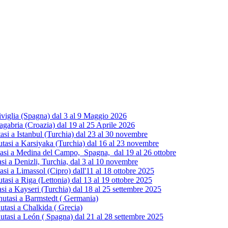
iviglia (Spagna) dal 3 al 9 Maggio 2026
gabria (Croazia) dal 19 al 25 Aprile 2026
 a Istanbul (Turchia) dal 23 al 30 novembre
si a Karsiyaka (Turchia) dal 16 al 23 novembre
i a Medina del Campo, Spagna, dal 19 al 26 ottobre
 a Denizli, Turchia, dal 3 al 10 novembre
 a Limassol (Cipro) dall'11 al 18 ottobre 2025
i a Riga (Lettonia) dal 13 al 19 ottobre 2025
 a Kayseri (Turchia) dal 18 al 25 settembre 2025
utasi a Barmstedt ( Germania)
tasi a Chalkida ( Grecia)
tasi a León ( Spagna) dal 21 al 28 settembre 2025