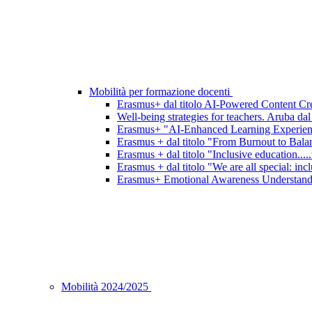
Mobilità per formazione docenti
Erasmus+ dal titolo AI-Powered Content Crea
Well-being strategies for teachers. Aruba dal
Erasmus+ "AI-Enhanced Learning Experience
Erasmus + dal titolo "From Burnout to Bala
Erasmus + dal titolo "Inclusive education....
Erasmus + dal titolo "We are all special: incl
Erasmus+ Emotional Awareness Understanding
Mobilità 2024/2025