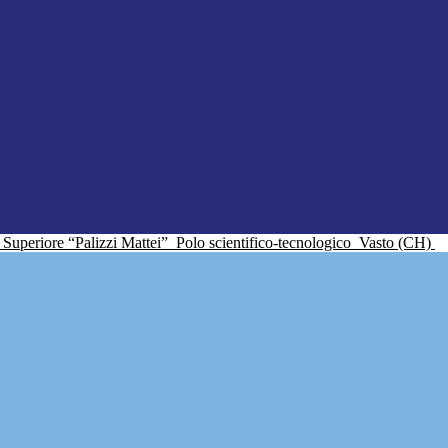
ne Superiore “Palizzi Mattei”
Polo scientifico-tecnologico
Vasto (CH)