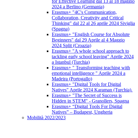
for Effective Learning dal 13 al 18 maggio
2024 a Berlino (Germania)
Erasmus+ "4C's Communication,
Collaboration, Creativity and Critical
Thinking" dal 22 al 26 aprile 2024 Siviglia
(Spagna)
Erasmus+ "English Course for Absolute
Beginners" dal 29 Aprile al 4 Maggio
2024 Split (Croazia)
Erasmus+ "A whole school approach to
tackling early school leaving" Aprile 2024
a Istanbul (Turchia)
Erasmus+ " Teansforming teaching with
emotional intelligence " Aprile 2024 a
Madeira (Portogallo)
Erasmus+ "Digital Tools for Digital
Natives" Aprile 2024 Karaman (Turchia).
Erasmus+ "The Secret of Success is
Hidden in STEM" - Granollers, Spagna
Erasmus+ “Digital Tools For Digital
Natives” – Budapest, Ungheria
Mobilità 2022/2023