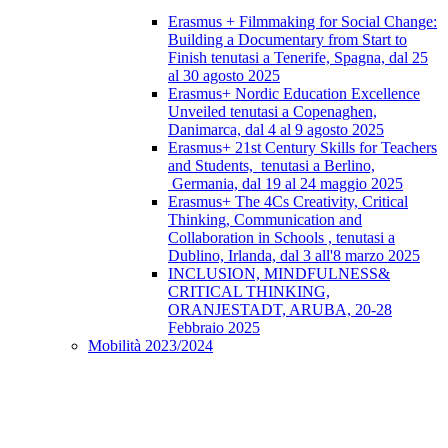
Erasmus + Filmmaking for Social Change:
Building a Documentary from Start to
Finish tenutasi a Tenerife, Spagna, dal 25
al 30 agosto 2025
Erasmus+ Nordic Education Excellence
Unveiled tenutasi a Copenaghen,
Danimarca, dal 4 al 9 agosto 2025
Erasmus+ 21st Century Skills for Teachers
and Students, tenutasi a Berlino,
Germania, dal 19 al 24 maggio 2025
Erasmus+ The 4Cs Creativity, Critical
Thinking, Communication and
Collaboration in Schools , tenutasi a
Dublino, Irlanda, dal 3 all'8 marzo 2025
INCLUSION, MINDFULNESS&
CRITICAL THINKING,
ORANJESTADT, ARUBA, 20-28
Febbraio 2025
Mobilità 2023/2024